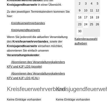
Kreisfeuerwehrverbandes
und der
2
3
4
5
6
Kreisjugendfeuerwehr
in einer Übersicht.
9
10
11
12
13
Zu den jeweiligen Terminkalendern kommen Sie
hier:
16
17
18
19
20
Kreisfeuerwehrverbandes
23
24
25
26
27
Kreisjugendfeuerwehr
30
Wenn Sie jederzeit die aktuellen Veranstaltung
Kalenderauswahl
des
Kreisfeuerwehrverbandes
, sowie der
aufheben
Kreisjugendfeuerwehr
einsehen möchten,
abonnieren Sie einfach unseren
Veranstaltungskalender
.
Abonnieren des Veranstaltungskalenders
KFV und KJF LDS (google)
Abonnieren des Veranstaltungskalenders
KFV und KJF LDS (ICAL)
Kreisfeuerwehrverband
Kreisjugendfeuerwe
Keine Einträge vorhanden
Keine Einträge vorhanden