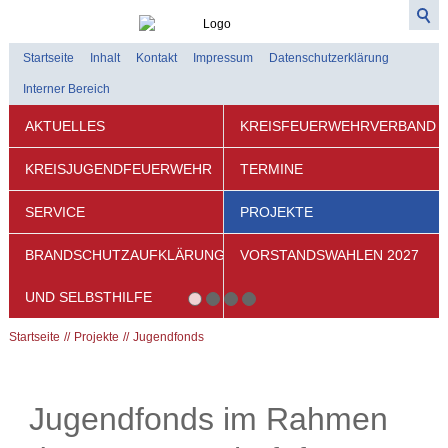
Startseite
Inhalt
Kontakt
Impressum
Datenschutzerklärung
Interner Bereich
AKTUELLES
KREISFEUERWEHRVERBAND
KREISJUGENDFEUERWEHR
TERMINE
SERVICE
PROJEKTE
BRANDSCHUTZAUFKLÄRUNG
VORSTANDSWAHLEN 2027
UND SELBSTHILFE
Startseite
Projekte
Jugendfonds
Jugendfonds im Rahmen