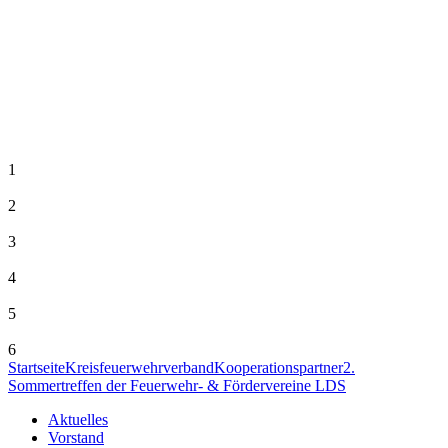
1
2
3
4
5
6
Startseite
Kreisfeuerwehrverband
Kooperationspartner
2.
Sommertreffen der Feuerwehr- & Fördervereine LDS
Aktuelles
Vorstand