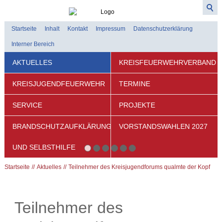
Startseite
Inhalt
Kontakt
Impressum
Datenschutzerklärung
Interner Bereich
AKTUELLES
KREISFEUERWEHRVERBAND
KREISJUGENDFEUERWEHR
TERMINE
SERVICE
PROJEKTE
BRANDSCHUTZAUFKLÄRUNG
VORSTANDSWAHLEN 2027
UND SELBSTHILFE
Startseite
Aktuelles
Teilnehmer des Kreisjugendforums qualmte der Kopf
Teilnehmer des